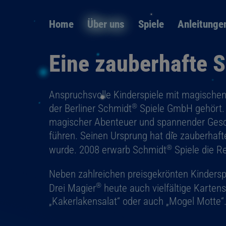
Navigation
Home
Über uns
Spiele
Anleitunge
überspringen
Eine zauberhafte S
Anspruchsvolle Kinderspiele mit magischen
®
der Berliner Schmidt
Spiele GmbH gehört. G
magischer Abenteuer und spannender Geschi
führen. Seinen Ursprung hat die zauberhaft
®
wurde. 2008 erwarb Schmidt
Spiele die Re
Neben zahlreichen preisgekrönten Kinderspi
®
Drei Magier
heute auch vielfältige Kartens
„Kakerlakensalat“ oder auch „Mogel Motte“