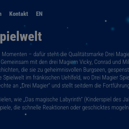
Sprachwechsler
n
Kontakt
EN
überspringen
pielwelt
 Momenten – dafür steht die Qualitätsmarke Drei Magi
emeinsam mit den drei Magiern Vicky, Conrad und Mila 
chten, die sie zu geheimnisvollen Burgseen, gespenst
e Spielwelt im fränkischen Uehlfeld, wo Drei Magier Spi
chte an „Drei Magier“ und stellt seitdem die Fortführun
elen, wie „Das magische Labyrinth“ (Kinderspiel des Ja
piele, die schnelle Reaktionen oder geschicktes mogeln 
.